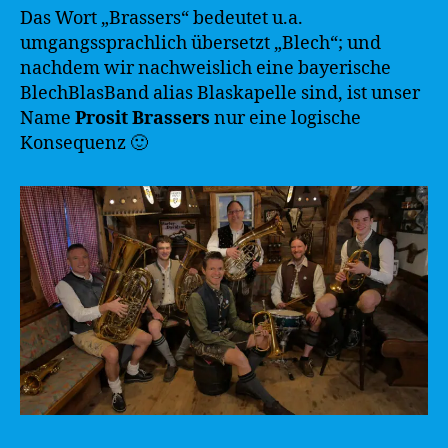
Das Wort „Brassers“ bedeutet u.a.
umgangssprachlich übersetzt „Blech“; und
nachdem wir nachweislich eine bayerische
BlechBlasBand alias Blaskapelle sind, ist unser
Name
Prosit Brassers
nur eine logische
Konsequenz 🙂