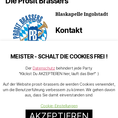
Die Prosit Brassers
Blaskapelle Ingolstadt
Kontakt
band@prosit-
brassers.de
MEISTER - SCHALT DIE COOKIES FREI !
Telefon:
+49 1520 3215139
Der
Datenschutz
behindert jede Party.
"Klickst Du AKZEPTIEREN hier, läuft das Bier!" :)
Link zum
Impressum
,
Datenschutz
ist Ehrensache.
Auf der Website prosit-brassers.de werden Cookies verwendet,
um die Benutzerführung verbessern zu können. Wir gehen davon
aus, dass Sie damit einverstanden sind.
Cookie-Einstellungen
AKZEPTIEREN
© 2026
Prosit Brassers
Nach oben
↑