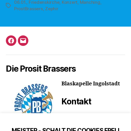
06.01.
,
Friedenskirche
,
Konzert
,
Manching
,
Schlagwörter
ProstBrassers
,
Zephir
Facebook
E-
Mail
Die Prosit Brassers
Blaskapelle Ingolstadt
Kontakt
band@prosit-
brassers.de
MEISTER - SCHALT DIE COOKIES FREI !