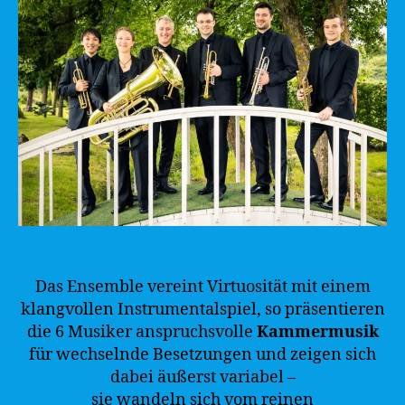
Das Ensemble vereint Virtuosität mit einem
klangvollen Instrumentalspiel, so präsentieren
die 6 Musiker anspruchsvolle
Kammermusik
für wechselnde Besetzungen und zeigen sich
dabei äußerst variabel –
sie wandeln sich vom reinen