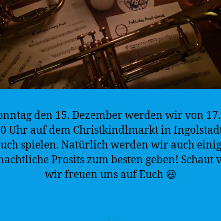
nntag den 15. Dezember werden wir von 17.
30 Uhr auf dem Christkindlmarkt in Ingolstadt
uch spielen. Natürlich werden wir auch eini
achtliche Prosits zum besten geben! Schaut 
wir freuen uns auf Euch 😃