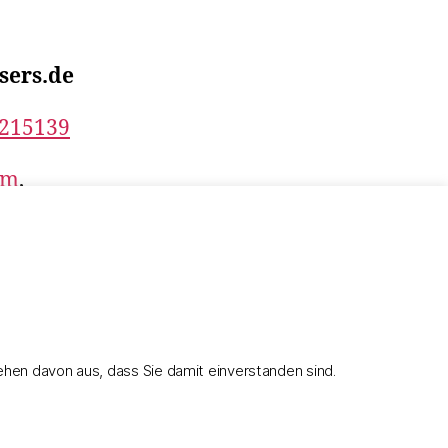
sers.de
3215139
um
,
ensache.
hen davon aus, dass Sie damit einverstanden sind.
Nach oben
↑