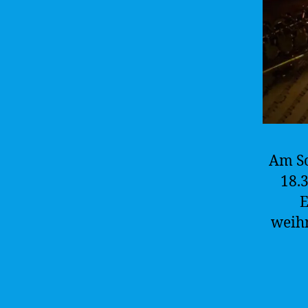
Am So
18.
E
weihn