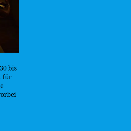
30 bis
 für
ge
vorbei