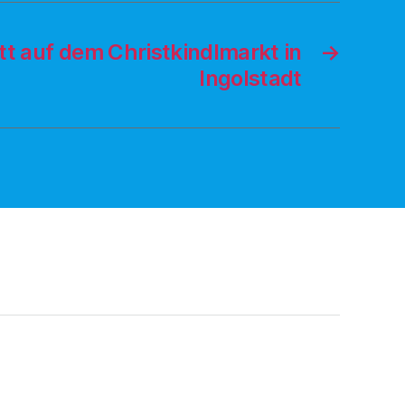
itt auf dem Christkindlmarkt in
→
Ingolstadt