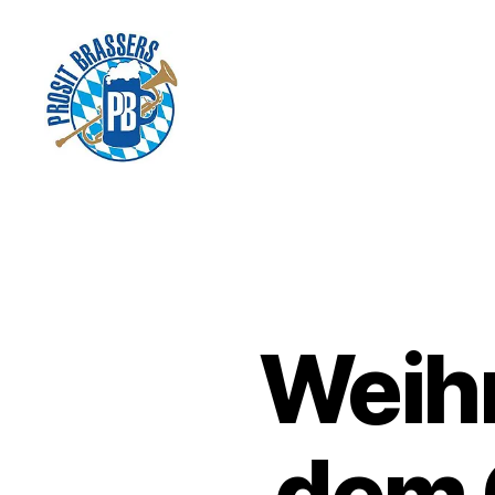
Prosit
Brassers
Weihn
dem 